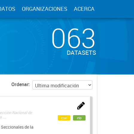
DATOS
ORGANIZACIONES
ACERCA
063
DATASETS
Ordenar
rección Nacional de
 ...
csv
zip
 Seccionales de la