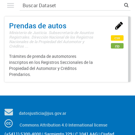
Prendas de autos
Ministerio de Justicia. Subsecretaría de Asuntos
Registrales. Dirección Nacional de los Registros
csv
Nacionales de la Propiedad del Automotor y
zip
Créditos ...
Trámites de prenda de automotores
inscriptos en los Registros Seccionales de la
Propiedad del Automotor y Créditos
Prendarios.
datosjusticia@jus.gov.ar
Commons Attribution 4.0 International license
(+5411) 5300-4000 | Sarmiento 329 | C 1041 AAG | Ciudad