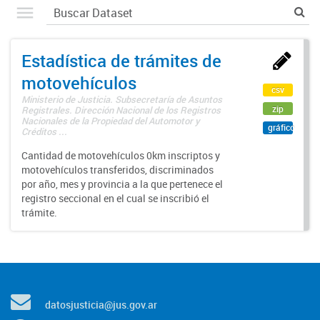
Estadística de trámites de
motovehículos
csv
Ministerio de Justicia. Subsecretaría de Asuntos
zip
Registrales. Dirección Nacional de los Registros
Nacionales de la Propiedad del Automotor y
gráfico
Créditos ...
Cantidad de motovehículos 0km inscriptos y
motovehículos transferidos, discriminados
por año, mes y provincia a la que pertenece el
registro seccional en el cual se inscribió el
trámite.
datosjusticia@jus.gov.ar