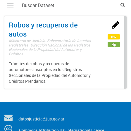
Robos y recuperos de
autos
csv
Ministerio de Justicia. Subsecretaría de Asuntos
zip
Registrales. Dirección Nacional de los Registros
Nacionales de la Propiedad del Automotor y
Créditos ...
Trámites de robos y recuperos de
automotores inscriptos en los Registros
Seccionales de la Propiedad del Automotor y
Créditos Prendarios.
datosjusticia@jus.gov.ar
Commons Attribution 4.0 International license