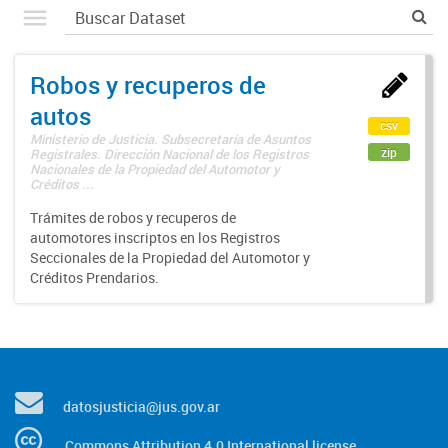
Robos y recuperos de
autos
csv
Ministerio de Justicia. Subsecretaría de Asuntos
zip
Registrales. Dirección Nacional de los Registros
Nacionales de la Propiedad del Automotor y
Créditos ...
Trámites de robos y recuperos de
automotores inscriptos en los Registros
Seccionales de la Propiedad del Automotor y
Créditos Prendarios.
datosjusticia@jus.gov.ar
Commons Attribution 4.0 International license