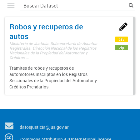
Robos y recuperos de
autos
csv
Ministerio de Justicia. Subsecretaría de Asuntos
zip
Registrales. Dirección Nacional de los Registros
Nacionales de la Propiedad del Automotor y
Créditos ...
Trámites de robos y recuperos de
automotores inscriptos en los Registros
Seccionales de la Propiedad del Automotor y
Créditos Prendarios.
datosjusticia@jus.gov.ar
Commons Attribution 4.0 International license