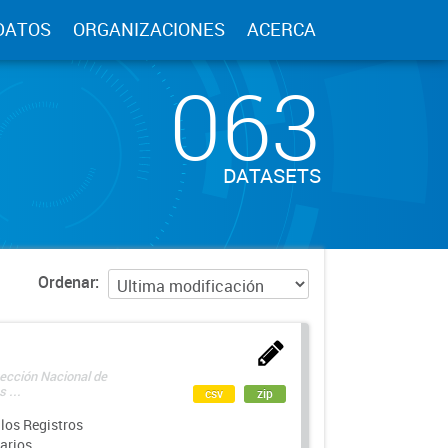
DATOS
ORGANIZACIONES
ACERCA
063
DATASETS
Ordenar
rección Nacional de
 ...
csv
zip
los Registros
arios.