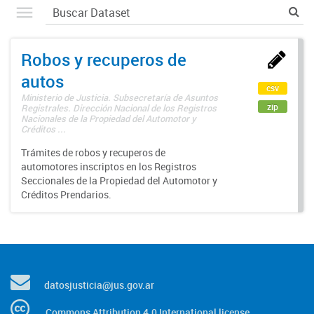
Robos y recuperos de
autos
csv
Ministerio de Justicia. Subsecretaría de Asuntos
zip
Registrales. Dirección Nacional de los Registros
Nacionales de la Propiedad del Automotor y
Créditos ...
Trámites de robos y recuperos de
automotores inscriptos en los Registros
Seccionales de la Propiedad del Automotor y
Créditos Prendarios.
datosjusticia@jus.gov.ar
Commons Attribution 4.0 International license