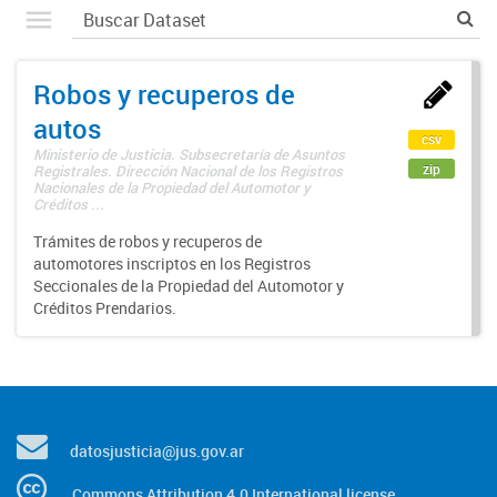
Robos y recuperos de
autos
csv
Ministerio de Justicia. Subsecretaría de Asuntos
zip
Registrales. Dirección Nacional de los Registros
Nacionales de la Propiedad del Automotor y
Créditos ...
Trámites de robos y recuperos de
automotores inscriptos en los Registros
Seccionales de la Propiedad del Automotor y
Créditos Prendarios.
datosjusticia@jus.gov.ar
Commons Attribution 4.0 International license