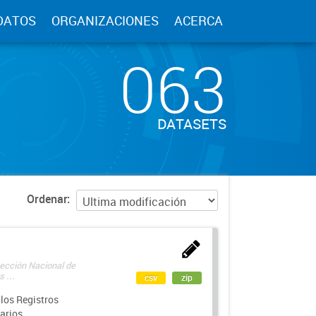
DATOS
ORGANIZACIONES
ACERCA
063
DATASETS
Ordenar
rección Nacional de
 ...
csv
zip
los Registros
arios.