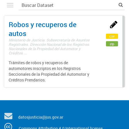
Robos y recuperos de
autos
csv
Ministerio de Justicia. Subsecretaría de Asuntos
zip
Registrales. Dirección Nacional de los Registros
Nacionales de la Propiedad del Automotor y
Créditos ...
Trámites de robos y recuperos de
automotores inscriptos en los Registros
Seccionales de la Propiedad del Automotor y
Créditos Prendarios.
datosjusticia@jus.gov.ar
Commons Attribution 4.0 International license