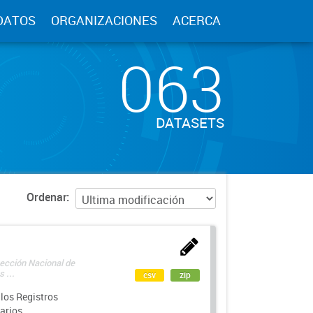
DATOS
ORGANIZACIONES
ACERCA
063
DATASETS
Ordenar
rección Nacional de
 ...
csv
zip
los Registros
arios.