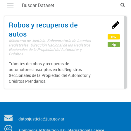
Robos y recuperos de
autos
csv
Ministerio de Justicia. Subsecretaría de Asuntos
zip
Registrales. Dirección Nacional de los Registros
Nacionales de la Propiedad del Automotor y
Créditos ...
Trámites de robos y recuperos de
automotores inscriptos en los Registros
Seccionales de la Propiedad del Automotor y
Créditos Prendarios.
datosjusticia@jus.gov.ar
Commons Attribution 4.0 International license