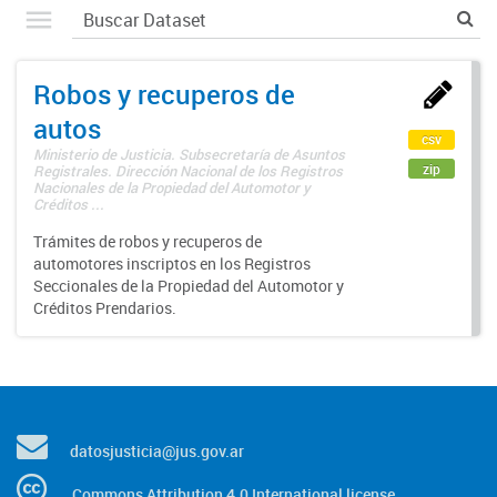
Robos y recuperos de
autos
csv
Ministerio de Justicia. Subsecretaría de Asuntos
zip
Registrales. Dirección Nacional de los Registros
Nacionales de la Propiedad del Automotor y
Créditos ...
Trámites de robos y recuperos de
automotores inscriptos en los Registros
Seccionales de la Propiedad del Automotor y
Créditos Prendarios.
datosjusticia@jus.gov.ar
Commons Attribution 4.0 International license