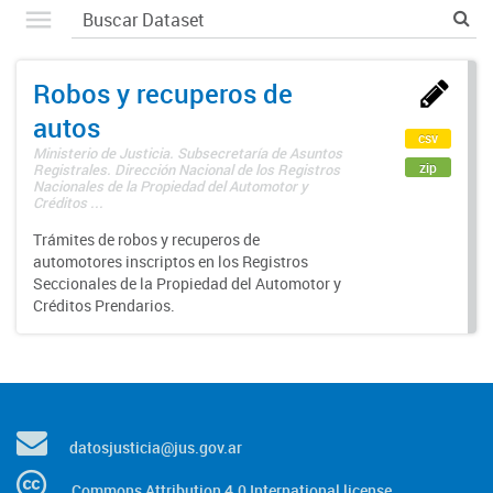
Robos y recuperos de
autos
csv
Ministerio de Justicia. Subsecretaría de Asuntos
zip
Registrales. Dirección Nacional de los Registros
Nacionales de la Propiedad del Automotor y
Créditos ...
Trámites de robos y recuperos de
automotores inscriptos en los Registros
Seccionales de la Propiedad del Automotor y
Créditos Prendarios.
datosjusticia@jus.gov.ar
Commons Attribution 4.0 International license