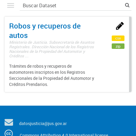
Robos y recuperos de
autos
csv
Ministerio de Justicia. Subsecretaría de Asuntos
zip
Registrales. Dirección Nacional de los Registros
Nacionales de la Propiedad del Automotor y
Créditos ...
Trámites de robos y recuperos de
automotores inscriptos en los Registros
Seccionales de la Propiedad del Automotor y
Créditos Prendarios.
datosjusticia@jus.gov.ar
Commons Attribution 4.0 International license