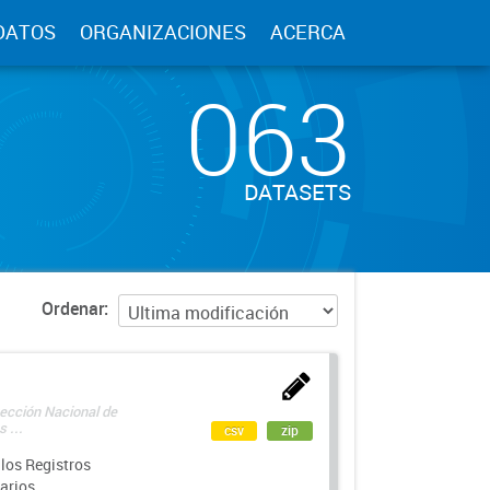
DATOS
ORGANIZACIONES
ACERCA
063
DATASETS
Ordenar
rección Nacional de
 ...
csv
zip
los Registros
arios.