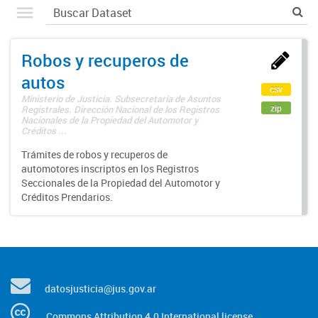
Robos y recuperos de
autos
csv
Ministerio de Justicia. Subsecretaría de Asuntos
zip
Registrales. Dirección Nacional de los Registros
Nacionales de la Propiedad del Automotor y
Créditos ...
Trámites de robos y recuperos de
automotores inscriptos en los Registros
Seccionales de la Propiedad del Automotor y
Créditos Prendarios.
datosjusticia@jus.gov.ar
Commons Attribution 4.0 International license