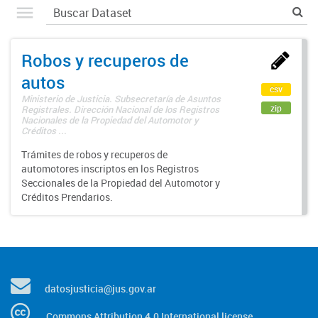
Robos y recuperos de
autos
csv
Ministerio de Justicia. Subsecretaría de Asuntos
zip
Registrales. Dirección Nacional de los Registros
Nacionales de la Propiedad del Automotor y
Créditos ...
Trámites de robos y recuperos de
automotores inscriptos en los Registros
Seccionales de la Propiedad del Automotor y
Créditos Prendarios.
datosjusticia@jus.gov.ar
Commons Attribution 4.0 International license