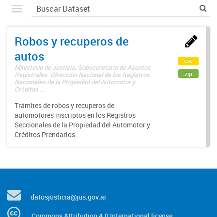
Robos y recuperos de
autos
csv
Ministerio de Justicia. Subsecretaría de Asuntos
zip
Registrales. Dirección Nacional de los Registros
Nacionales de la Propiedad del Automotor y
Créditos ...
Trámites de robos y recuperos de
automotores inscriptos en los Registros
Seccionales de la Propiedad del Automotor y
Créditos Prendarios.
datosjusticia@jus.gov.ar
Commons Attribution 4.0 International license