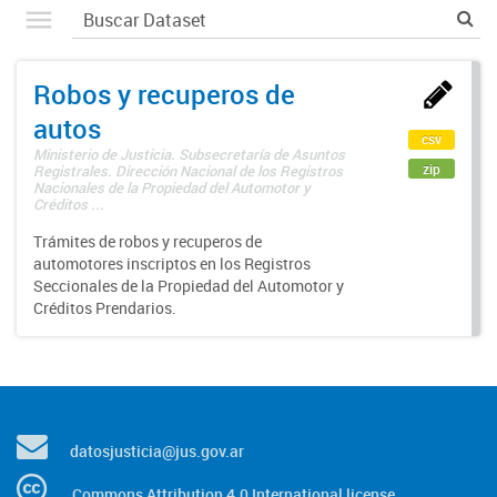
Robos y recuperos de
autos
csv
Ministerio de Justicia. Subsecretaría de Asuntos
zip
Registrales. Dirección Nacional de los Registros
Nacionales de la Propiedad del Automotor y
Créditos ...
Trámites de robos y recuperos de
automotores inscriptos en los Registros
Seccionales de la Propiedad del Automotor y
Créditos Prendarios.
datosjusticia@jus.gov.ar
Commons Attribution 4.0 International license