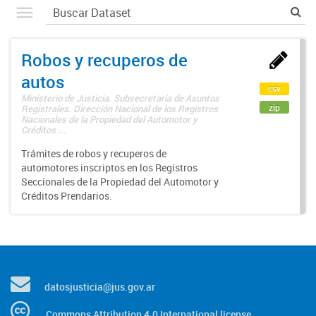
Robos y recuperos de
autos
csv
Ministerio de Justicia. Subsecretaría de Asuntos
zip
Registrales. Dirección Nacional de los Registros
Nacionales de la Propiedad del Automotor y
Créditos ...
Trámites de robos y recuperos de
automotores inscriptos en los Registros
Seccionales de la Propiedad del Automotor y
Créditos Prendarios.
datosjusticia@jus.gov.ar
Commons Attribution 4.0 International license