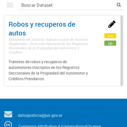
Robos y recuperos de
autos
csv
Ministerio de Justicia. Subsecretaría de Asuntos
zip
Registrales. Dirección Nacional de los Registros
Nacionales de la Propiedad del Automotor y
Créditos ...
Trámites de robos y recuperos de
automotores inscriptos en los Registros
Seccionales de la Propiedad del Automotor y
Créditos Prendarios.
datosjusticia@jus.gov.ar
Commons Attribution 4.0 International license