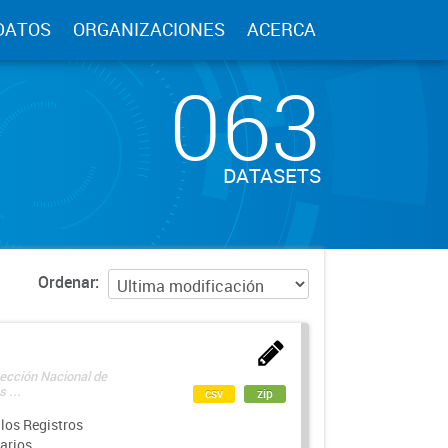
DATOS
ORGANIZACIONES
ACERCA
063
DATASETS
Ordenar
rección Nacional de
 ...
csv
zip
los Registros
arios.