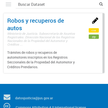
Robos y recuperos de
autos
csv
Ministerio de Justicia. Subsecretaría de Asuntos
zip
Registrales. Dirección Nacional de los Registros
Nacionales de la Propiedad del Automotor y
Créditos ...
Trámites de robos y recuperos de
automotores inscriptos en los Registros
Seccionales de la Propiedad del Automotor y
Créditos Prendarios.
datosjusticia@jus.gov.ar
Commons Attribution 4.0 International license