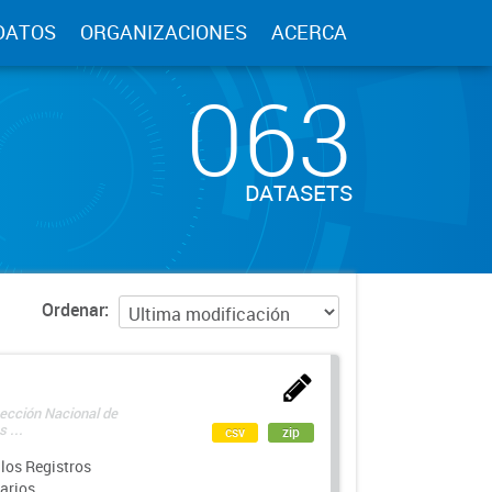
DATOS
ORGANIZACIONES
ACERCA
063
DATASETS
Ordenar
rección Nacional de
 ...
csv
zip
los Registros
arios.