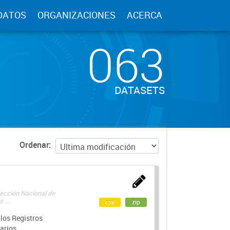
DATOS
ORGANIZACIONES
ACERCA
063
DATASETS
Ordenar
rección Nacional de
 ...
csv
zip
los Registros
arios.