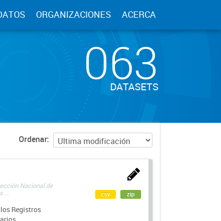
DATOS
ORGANIZACIONES
ACERCA
063
DATASETS
Ordenar
rección Nacional de
 ...
csv
zip
los Registros
arios.