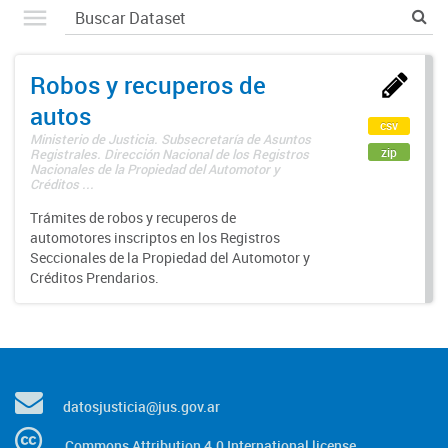
Robos y recuperos de
autos
csv
Ministerio de Justicia. Subsecretaría de Asuntos
zip
Registrales. Dirección Nacional de los Registros
Nacionales de la Propiedad del Automotor y
Créditos ...
Trámites de robos y recuperos de
automotores inscriptos en los Registros
Seccionales de la Propiedad del Automotor y
Créditos Prendarios.
datosjusticia@jus.gov.ar
Commons Attribution 4.0 International license