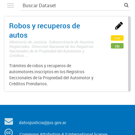
Robos y recuperos de
autos
csv
Ministerio de Justicia. Subsecretaría de Asuntos
zip
Registrales. Dirección Nacional de los Registros
Nacionales de la Propiedad del Automotor y
Créditos ...
Trámites de robos y recuperos de
automotores inscriptos en los Registros
Seccionales de la Propiedad del Automotor y
Créditos Prendarios.
datosjusticia@jus.gov.ar
Commons Attribution 4.0 International license