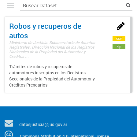
Robos y recuperos de
autos
csv
Ministerio de Justicia. Subsecretaría de Asuntos
zip
Registrales. Dirección Nacional de los Registros
Nacionales de la Propiedad del Automotor y
Créditos ...
Trámites de robos y recuperos de
automotores inscriptos en los Registros
Seccionales de la Propiedad del Automotor y
Créditos Prendarios.
datosjusticia@jus.gov.ar
Commons Attribution 4.0 International license