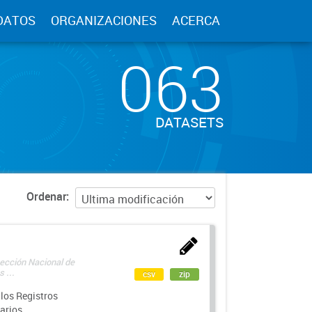
DATOS
ORGANIZACIONES
ACERCA
063
DATASETS
Ordenar
rección Nacional de
 ...
csv
zip
los Registros
arios.