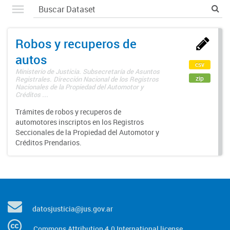
Robos y recuperos de
autos
csv
Ministerio de Justicia. Subsecretaría de Asuntos
zip
Registrales. Dirección Nacional de los Registros
Nacionales de la Propiedad del Automotor y
Créditos ...
Trámites de robos y recuperos de
automotores inscriptos en los Registros
Seccionales de la Propiedad del Automotor y
Créditos Prendarios.
datosjusticia@jus.gov.ar
Commons Attribution 4.0 International license