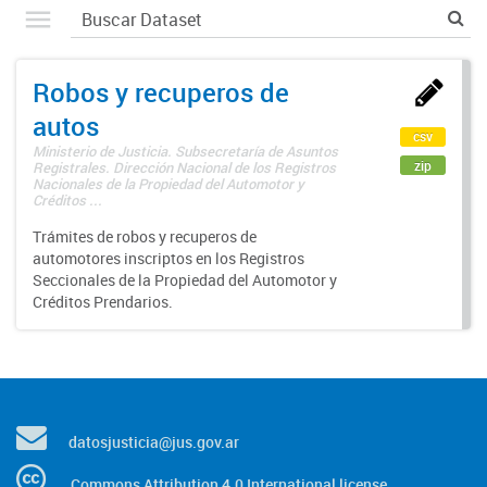
Robos y recuperos de
autos
csv
Ministerio de Justicia. Subsecretaría de Asuntos
zip
Registrales. Dirección Nacional de los Registros
Nacionales de la Propiedad del Automotor y
Créditos ...
Trámites de robos y recuperos de
automotores inscriptos en los Registros
Seccionales de la Propiedad del Automotor y
Créditos Prendarios.
datosjusticia@jus.gov.ar
Commons Attribution 4.0 International license