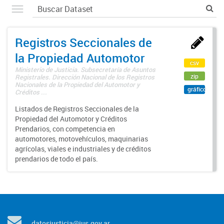
Registros Seccionales de
la Propiedad Automotor
csv
Ministerio de Justicia. Subsecretaría de Asuntos
zip
Registrales. Dirección Nacional de los Registros
Nacionales de la Propiedad del Automotor y
gráfico
Créditos ...
Listados de Registros Seccionales de la
Propiedad del Automotor y Créditos
Prendarios, con competencia en
automotores, motovehículos, maquinarias
agrícolas, viales e industriales y de créditos
prendarios de todo el país.
datosjusticia@jus.gov.ar