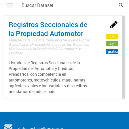
Registros Seccionales de
la Propiedad Automotor
csv
Ministerio de Justicia. Subsecretaría de Asuntos
zip
Registrales. Dirección Nacional de los Registros
Nacionales de la Propiedad del Automotor y
gráfico
Créditos ...
Listados de Registros Seccionales de la
Propiedad del Automotor y Créditos
Prendarios, con competencia en
automotores, motovehículos, maquinarias
agrícolas, viales e industriales y de créditos
prendarios de todo el país.
datosjusticia@jus.gov.ar