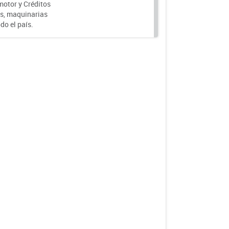
motor y Créditos
s, maquinarias
do el país.