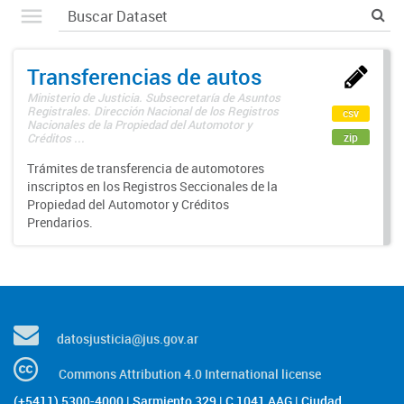
Transferencias de autos
Ministerio de Justicia. Subsecretaría de Asuntos
Registrales. Dirección Nacional de los Registros
csv
Nacionales de la Propiedad del Automotor y
zip
Créditos ...
Trámites de transferencia de automotores
inscriptos en los Registros Seccionales de la
Propiedad del Automotor y Créditos
Prendarios.
datosjusticia@jus.gov.ar
Commons Attribution 4.0 International license
(+5411) 5300-4000 | Sarmiento 329 | C 1041 AAG | Ciudad