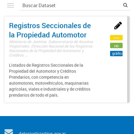
Registros Seccionales de
la Propiedad Automotor
csv
Ministerio de Justicia. Subsecretaría de Asuntos
zip
Registrales. Dirección Nacional de los Registros
Nacionales de la Propiedad del Automotor y
gráfico
Créditos ...
Listados de Registros Seccionales de la
Propiedad del Automotor y Créditos
Prendarios, con competencia en
automotores, motovehículos, maquinarias
agrícolas, viales e industriales y de créditos
prendarios de todo el país.
datosjusticia@jus.gov.ar