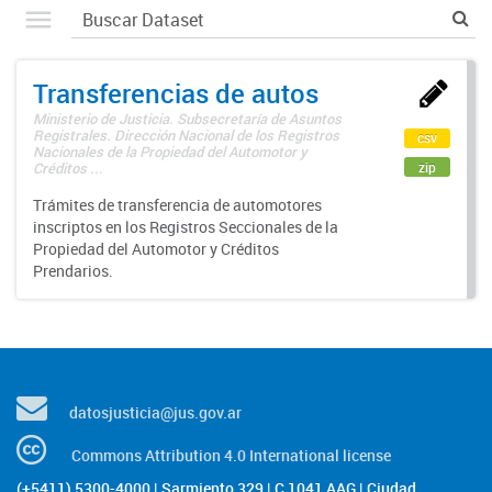
Transferencias de autos
Ministerio de Justicia. Subsecretaría de Asuntos
Registrales. Dirección Nacional de los Registros
csv
Nacionales de la Propiedad del Automotor y
zip
Créditos ...
Trámites de transferencia de automotores
inscriptos en los Registros Seccionales de la
Propiedad del Automotor y Créditos
Prendarios.
datosjusticia@jus.gov.ar
Commons Attribution 4.0 International license
(+5411) 5300-4000 | Sarmiento 329 | C 1041 AAG | Ciudad