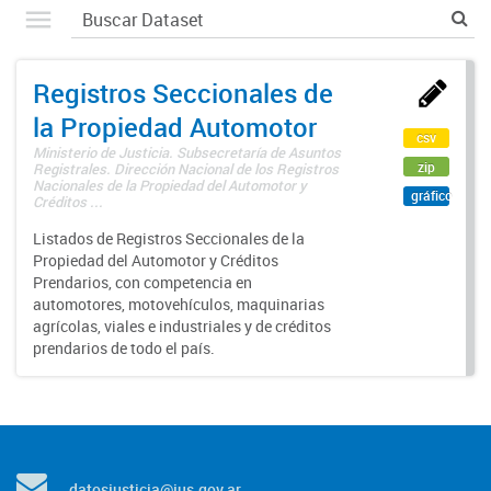
Registros Seccionales de
la Propiedad Automotor
csv
Ministerio de Justicia. Subsecretaría de Asuntos
zip
Registrales. Dirección Nacional de los Registros
Nacionales de la Propiedad del Automotor y
gráfico
Créditos ...
Listados de Registros Seccionales de la
Propiedad del Automotor y Créditos
Prendarios, con competencia en
automotores, motovehículos, maquinarias
agrícolas, viales e industriales y de créditos
prendarios de todo el país.
datosjusticia@jus.gov.ar