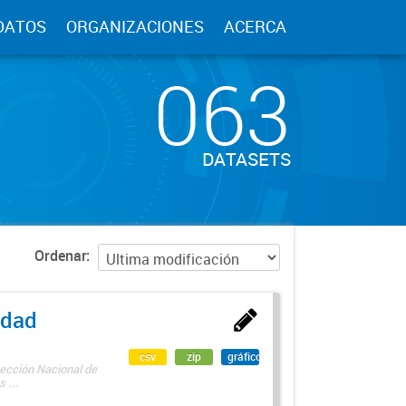
DATOS
ORGANIZACIONES
ACERCA
063
DATASETS
Ordenar
edad
csv
zip
gráfico
rección Nacional de
 ...