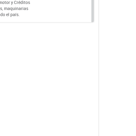
motor y Créditos
s, maquinarias
do el país.