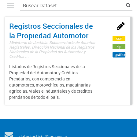
Registros Seccionales de
la Propiedad Automotor
csv
Ministerio de Justicia. Subsecretaría de Asuntos
zip
Registrales. Dirección Nacional de los Registros
Nacionales de la Propiedad del Automotor y
gráfico
Créditos ...
Listados de Registros Seccionales de la
Propiedad del Automotor y Créditos
Prendarios, con competencia en
automotores, motovehículos, maquinarias
agrícolas, viales e industriales y de créditos
prendarios de todo el país.
datosjusticia@jus.gov.ar