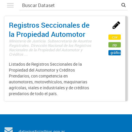
Registros Seccionales de
la Propiedad Automotor
csv
Ministerio de Justicia. Subsecretaría de Asuntos
zip
Registrales. Dirección Nacional de los Registros
Nacionales de la Propiedad del Automotor y
gráfico
Créditos ...
Listados de Registros Seccionales de la
Propiedad del Automotor y Créditos
Prendarios, con competencia en
automotores, motovehículos, maquinarias
agrícolas, viales e industriales y de créditos
prendarios de todo el país.
datosjusticia@jus.gov.ar