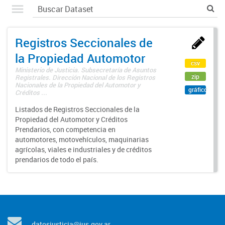
Registros Seccionales de
la Propiedad Automotor
csv
Ministerio de Justicia. Subsecretaría de Asuntos
zip
Registrales. Dirección Nacional de los Registros
Nacionales de la Propiedad del Automotor y
gráfico
Créditos ...
Listados de Registros Seccionales de la
Propiedad del Automotor y Créditos
Prendarios, con competencia en
automotores, motovehículos, maquinarias
agrícolas, viales e industriales y de créditos
prendarios de todo el país.
datosjusticia@jus.gov.ar