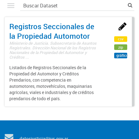
Registros Seccionales de
la Propiedad Automotor
csv
Ministerio de Justicia. Subsecretaría de Asuntos
zip
Registrales. Dirección Nacional de los Registros
Nacionales de la Propiedad del Automotor y
gráfico
Créditos ...
Listados de Registros Seccionales de la
Propiedad del Automotor y Créditos
Prendarios, con competencia en
automotores, motovehículos, maquinarias
agrícolas, viales e industriales y de créditos
prendarios de todo el país.
datosjusticia@jus.gov.ar