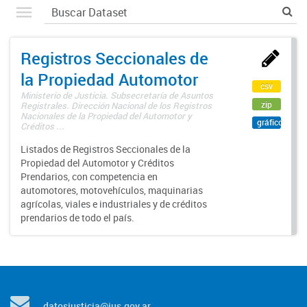
Registros Seccionales de
la Propiedad Automotor
csv
Ministerio de Justicia. Subsecretaría de Asuntos
zip
Registrales. Dirección Nacional de los Registros
Nacionales de la Propiedad del Automotor y
gráfico
Créditos ...
Listados de Registros Seccionales de la
Propiedad del Automotor y Créditos
Prendarios, con competencia en
automotores, motovehículos, maquinarias
agrícolas, viales e industriales y de créditos
prendarios de todo el país.
datosjusticia@jus.gov.ar