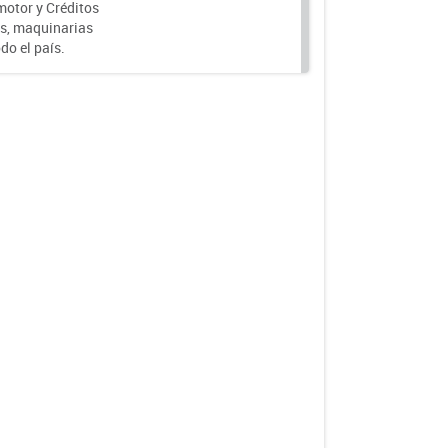
motor y Créditos
s, maquinarias
do el país.