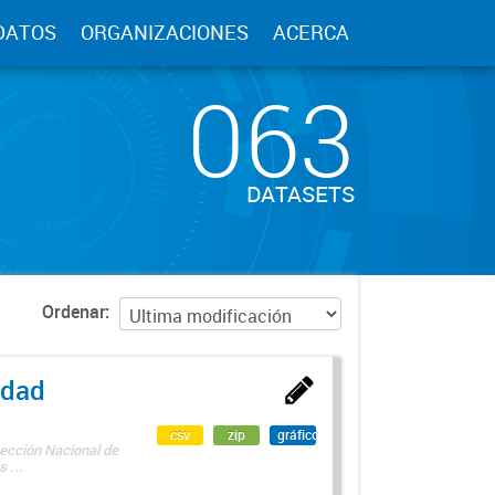
DATOS
ORGANIZACIONES
ACERCA
063
DATASETS
Ordenar
edad
csv
zip
gráfico
rección Nacional de
 ...