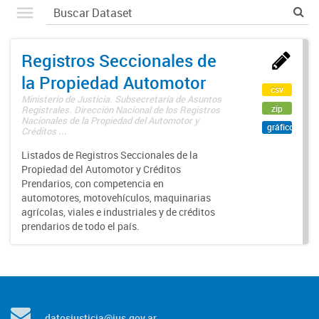
Registros Seccionales de
la Propiedad Automotor
csv
Ministerio de Justicia. Subsecretaría de Asuntos
zip
Registrales. Dirección Nacional de los Registros
Nacionales de la Propiedad del Automotor y
gráfico
Créditos ...
Listados de Registros Seccionales de la
Propiedad del Automotor y Créditos
Prendarios, con competencia en
automotores, motovehículos, maquinarias
agrícolas, viales e industriales y de créditos
prendarios de todo el país.
datosjusticia@jus.gov.ar