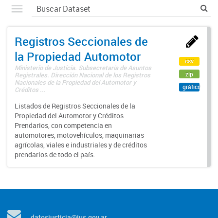
Registros Seccionales de
la Propiedad Automotor
csv
Ministerio de Justicia. Subsecretaría de Asuntos
zip
Registrales. Dirección Nacional de los Registros
Nacionales de la Propiedad del Automotor y
gráfico
Créditos ...
Listados de Registros Seccionales de la
Propiedad del Automotor y Créditos
Prendarios, con competencia en
automotores, motovehículos, maquinarias
agrícolas, viales e industriales y de créditos
prendarios de todo el país.
datosjusticia@jus.gov.ar